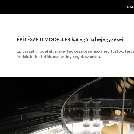
KILÉ
ADA
ÉPÍTÉSZETI MODELLEK kategória bejegyzései
Építészeti modellek, makettek készítése magánépíttetők, terv
irodák, befektetők, marketing cégek számára.