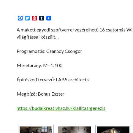
F
T
P
T
a
w
i
u
c
i
n
m
A makett egyedi szoftverrel vezérelhető 16 csatornás W
e
t
t
b
világítással készült…
b
t
e
l
o
e
r
r
o
r
e
Programozás: Csanády Csongor
k
s
t
Méretarány: M=1:100
Építészeti tervező: LAB5 architects
Megbízó: Bohus Eszter
https://budaikreativhaz.hu/kiallitas/genezis