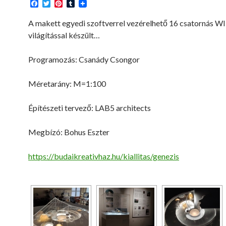
F
T
P
T
a
w
i
u
c
i
n
m
A makett egyedi szoftverrel vezérelhető 16 csatornás W
e
t
t
b
világítással készült…
b
t
e
l
o
e
r
r
o
r
e
Programozás: Csanády Csongor
k
s
t
Méretarány: M=1:100
Építészeti tervező: LAB5 architects
Megbízó: Bohus Eszter
https://budaikreativhaz.hu/kiallitas/genezis