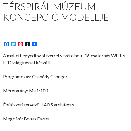
TÉRSPIRÁL MÚZEUM
KONCEPCIÓ MODELLJE
F
T
P
T
a
w
i
u
c
i
n
m
A makett egyedi szoftverrel vezérelhető 16 csatornás WIFI-s
e
t
t
b
LED világítással készült…
b
t
e
l
o
e
r
r
o
r
e
Programozás: Csanády Csongor
k
s
t
Méretarány: M=1:100
Építészeti tervező: LAB5 architects
Megbízó: Bohus Eszter