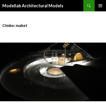
Keresés
Modellab Architectural Models
KILÉPÉS
ELSŐDL
A
MENÜ
TARTALOMBA
Címke: maket