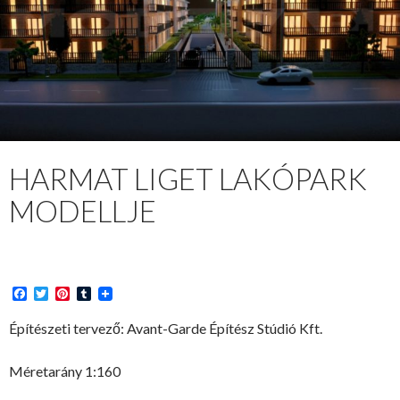
HARMAT LIGET LAKÓPARK
MODELLJE
F
T
P
T
a
w
i
u
c
i
n
m
Építészeti tervező: Avant-Garde Építész Stúdió Kft.
e
t
t
b
b
t
e
l
o
e
r
r
Méretarány 1:160
o
r
e
k
s