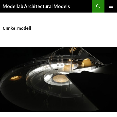
Keresés
Modellab Architectural Models
KILÉPÉS
ELSŐDL
A
MENÜ
TARTALOMBA
Címke: modell