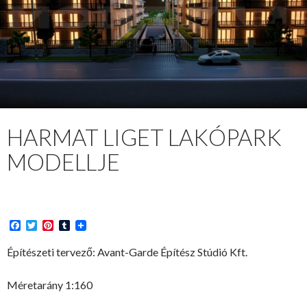
HARMAT LIGET LAKÓPARK
MODELLJE
F
T
P
T
a
w
i
u
c
i
n
m
Építészeti tervező: Avant-Garde Építész Stúdió Kft.
e
t
t
b
b
t
e
l
o
e
r
r
Méretarány 1:160
o
r
e
k
s