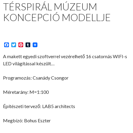
TÉRSPIRÁL MÚZEUM
KONCEPCIÓ MODELLJE
F
T
P
T
a
w
i
u
c
i
n
m
A makett egyedi szoftverrel vezérelhető 16 csatornás WIFI-s
e
t
t
b
LED világítással készült…
b
t
e
l
o
e
r
r
o
r
e
Programozás: Csanády Csongor
k
s
t
Méretarány: M=1:100
Építészeti tervező: LAB5 architects
Megbízó: Bohus Eszter