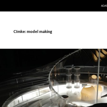
KILÉ
ADA
Címke: model making