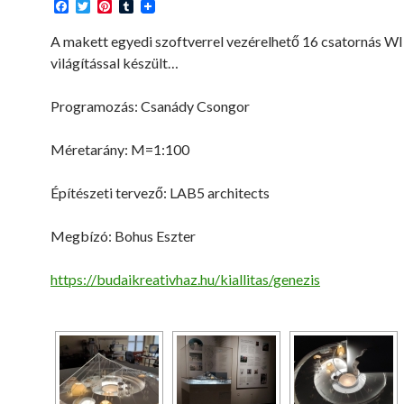
F
T
P
T
a
w
i
u
c
i
n
m
A makett egyedi szoftverrel vezérelhető 16 csatornás W
e
t
t
b
világítással készült…
b
t
e
l
o
e
r
r
o
r
e
Programozás: Csanády Csongor
k
s
t
Méretarány: M=1:100
Építészeti tervező: LAB5 architects
Megbízó: Bohus Eszter
https://budaikreativhaz.hu/kiallitas/genezis