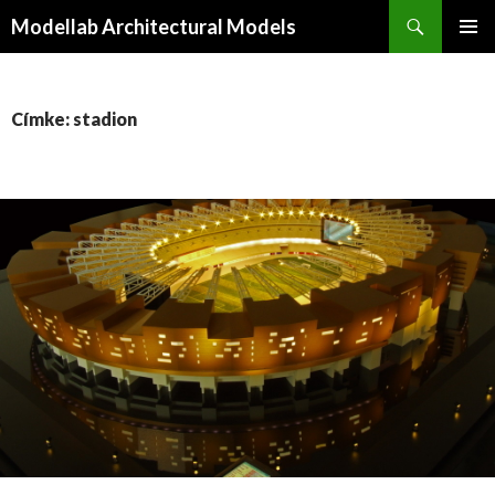
Keresés
Modellab Architectural Models
KILÉPÉS
ELSŐDL
A
MENÜ
TARTALOMBA
Címke: stadion