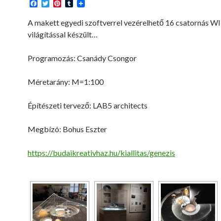
F
T
P
T
a
w
i
u
c
i
n
m
A makett egyedi szoftverrel vezérelhető 16 csatornás W
e
t
t
b
világítással készült…
b
t
e
l
o
e
r
r
o
r
e
Programozás: Csanády Csongor
k
s
t
Méretarány: M=1:100
Építészeti tervező: LAB5 architects
Megbízó: Bohus Eszter
https://budaikreativhaz.hu/kiallitas/genezis