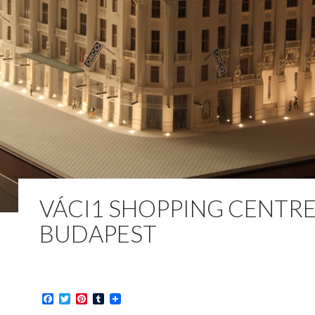
VÁCI1 SHOPPING CENTRE
BUDAPEST
F
T
P
T
a
w
i
u