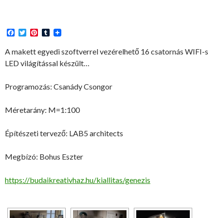
F
T
P
T
a
w
i
u
c
i
n
m
A makett egyedi szoftverrel vezérelhető 16 csatornás WIFI-s
e
t
t
b
LED világítással készült…
b
t
e
l
o
e
r
r
o
r
e
Programozás: Csanády Csongor
k
s
t
Méretarány: M=1:100
Építészeti tervező: LAB5 architects
Megbízó: Bohus Eszter
https://budaikreativhaz.hu/kiallitas/genezis