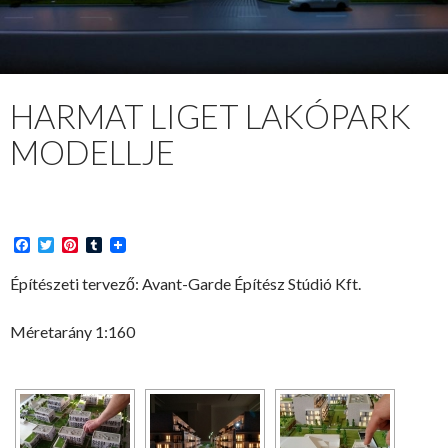
HARMAT LIGET LAKÓPARK
MODELLJE
F
T
P
T
a
w
i
u
c
i
n
m
Építészeti tervező: Avant-Garde Építész Stúdió Kft.
e
t
t
b
b
t
e
l
o
e
r
r
Méretarány 1:160
o
r
e
k
s
t