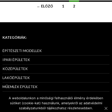
← ELŐZŐ
1
2
Bejegyzések
navigációja
KATEGÓRIÁK:
ÉPÍTÉSZETI MODELLEK
IPARI ÉPÜLETEK
KÖZÉPÜLETEK
LAKÓÉPÜLETEK
MŰEMLÉK ÉPÜLETEK
PÁLYÁZATI MODELLEK
A weboldalunkon a minőségi felhasználói élmény érdekében
sütiket (cookie-kat) használunk, amelyekről az adatvédelmi
szabályzatunkból tájékozhatsz részletesebben.