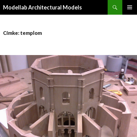
Keresés
Modellab Architectural Models
KILÉPÉS
ELSŐDL
A
MENÜ
TARTALOMBA
Címke: templom