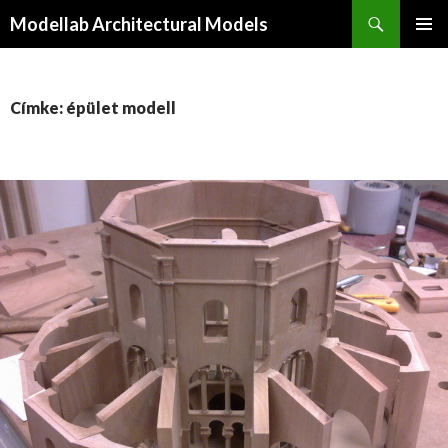
Keresés
Modellab Architectural Models
KILÉPÉS
ELSŐDL
A
MENÜ
TARTALOMBA
Címke: épület modell