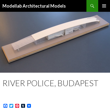
Keresés
Modellab Architectural Models
KILÉPÉS
ELSŐDL
A
MENÜ
TARTALOMBA
RIVER POLICE, BUDAPEST
F
T
P
T
a
w
i
u