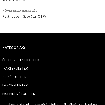
Bejegyzés
navigáció
KÖVETKEZŐ BEJEGYZÉS
Resthouse in Szováta (OTP)
KATEGÓRIÁK:
ÉPÍTÉSZETI MODELLEK
IPARI ÉPÜLETEK
KÖZÉPÜLETEK
LAKÓÉPÜLETEK
MŰEMLÉK ÉPÜLETEK
PÁLYÁZATI MODELLEK
A weboldalunkon a minőségi felhasználói élmény érdekében