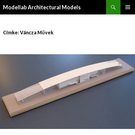
Keresés
Modellab Architectural Models
KILÉPÉS
ELSŐDL
A
MENÜ
TARTALOMBA
Címke: Váncza Művek