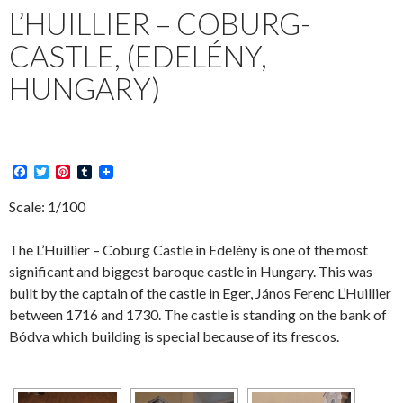
L’HUILLIER – COBURG-
CASTLE, (EDELÉNY,
HUNGARY)
F
T
P
T
a
w
i
u
c
i
n
m
Scale: 1/100
e
t
t
b
b
t
e
l
o
e
r
r
The L’Huillier – Coburg Castle in Edelény is one of the most
o
r
e
significant and biggest baroque castle in Hungary. This was
k
s
t
built by the captain of the castle in Eger, János Ferenc L’Huillier
between 1716 and 1730. The castle is standing on the bank of
Bódva which building is special because of its frescos.