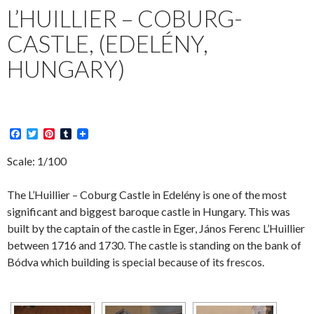
L’HUILLIER – COBURG-
CASTLE, (EDELÉNY,
HUNGARY)
F
T
P
T
a
w
i
u
c
i
n
m
Scale: 1/100
e
t
t
b
b
t
e
l
o
e
r
r
The L’Huillier – Coburg Castle in Edelény is one of the most
o
r
e
significant and biggest baroque castle in Hungary. This was
k
s
t
built by the captain of the castle in Eger, János Ferenc L’Huillier
between 1716 and 1730. The castle is standing on the bank of
Bódva which building is special because of its frescos.