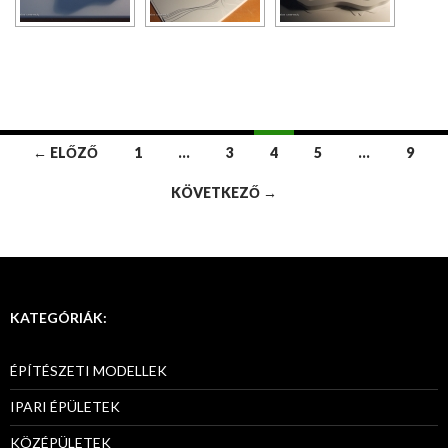
← ELŐZŐ
1
…
3
4
5
…
9
Bejegyzések
KÖVETKEZŐ →
navigációja
KATEGÓRIÁK:
ÉPÍTÉSZETI MODELLEK
IPARI ÉPÜLETEK
KÖZÉPÜLETEK