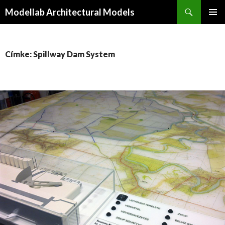
Keresés
Modellab Architectural Models
KILÉPÉS
ELSŐDL
A
MENÜ
TARTALOMBA
Címke: Spillway Dam System