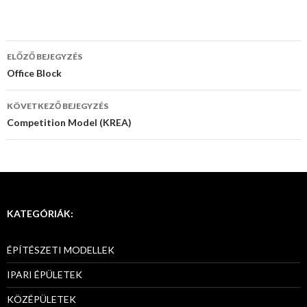
ELŐZŐ BEJEGYZÉS
Bejegyzés
Office Block
navigáció
KÖVETKEZŐ BEJEGYZÉS
Competition Model (KREA)
KATEGÓRIÁK:
ÉPÍTÉSZETI MODELLEK
IPARI ÉPÜLETEK
KÖZÉPÜLETEK