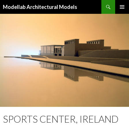
Keresés
Modellab Architectural Models
KILÉPÉS
ELSŐDL
A
MENÜ
TARTALOMBA
SPORTS CENTER, IRELAND