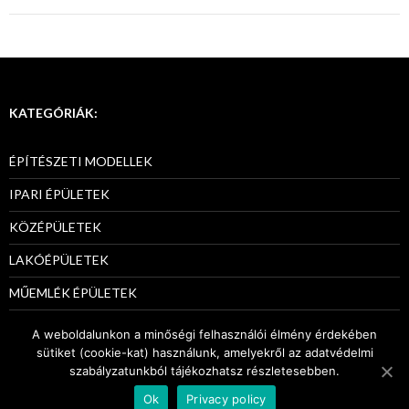
KATEGÓRIÁK:
ÉPÍTÉSZETI MODELLEK
IPARI ÉPÜLETEK
KÖZÉPÜLETEK
LAKÓÉPÜLETEK
MŰEMLÉK ÉPÜLETEK
PÁLYÁZATI MODELLEK
A weboldalunkon a minőségi felhasználói élmény érdekében
sütiket (cookie-kat) használunk, amelyekről az adatvédelmi
szabályzatunkból tájékozhatsz részletesebben.
Ok
Privacy policy
ADATKEZELÉS
Proudly powered by Modellab