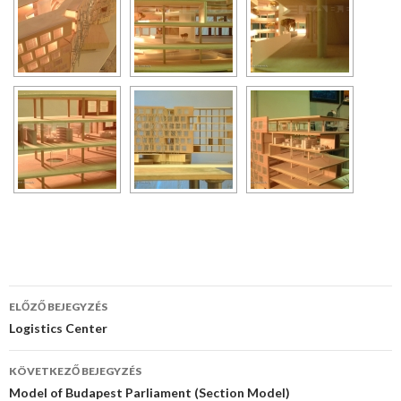
ELŐZŐ BEJEGYZÉS
Bejegyzés
Logistics Center
navigáció
KÖVETKEZŐ BEJEGYZÉS
Model of Budapest Parliament (Section Model)