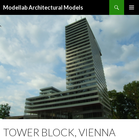
Keresés
Modellab Architectural Models
KILÉPÉS
ELSŐDL
A
MENÜ
TARTALOMBA
TOWER BLOCK, VIENNA