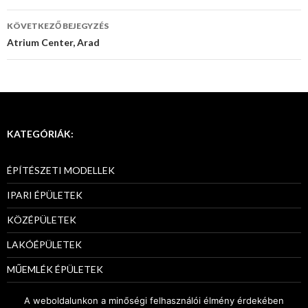
navigáció
KÖVETKEZŐ BEJEGYZÉS
Atrium Center, Arad
KATEGÓRIÁK:
ÉPÍTÉSZETI MODELLEK
IPARI ÉPÜLETEK
KÖZÉPÜLETEK
LAKÓÉPÜLETEK
MŰEMLÉK ÉPÜLETEK
PÁLYÁZATI MODELLEK
A weboldalunkon a minőségi felhasználói élmény érdekében