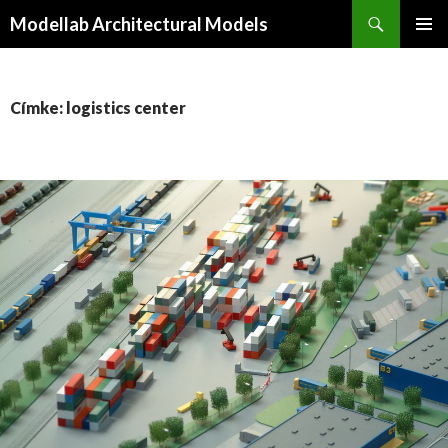
Keresés
Modellab Architectural Models
KILÉPÉS
ELSŐDL
A
MENÜ
TARTALOMBA
Címke: logistics center