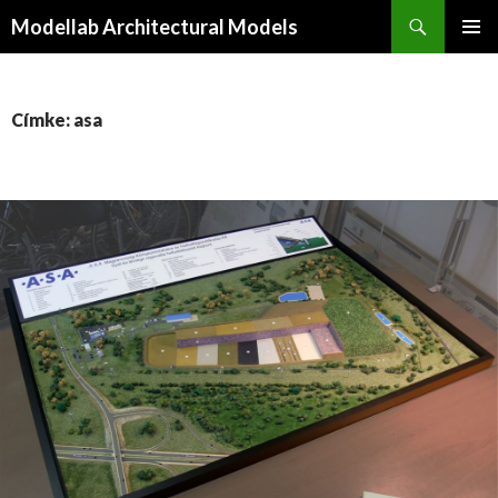
Keresés
Modellab Architectural Models
KILÉPÉS
ELSŐDL
A
MENÜ
TARTALOMBA
Címke: asa