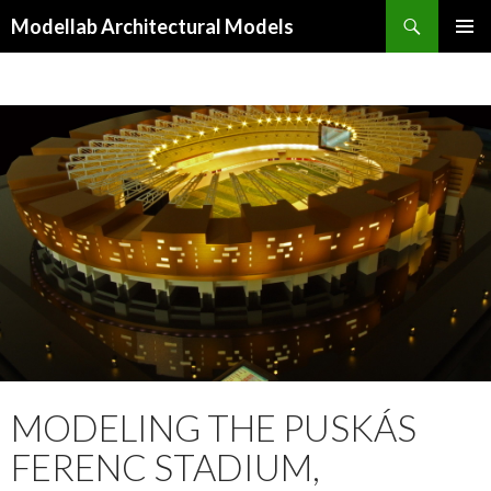
Keresés
Modellab Architectural Models
KILÉPÉS
ELSŐDL
A
MENÜ
TARTALOMBA
MODELING THE PUSKÁS
FERENC STADIUM,