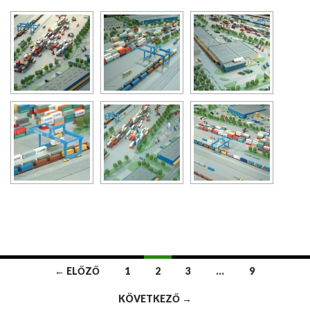
o
r
e
k
s
t
← ELŐZŐ
1
2
3
…
9
Bejegyzések
KÖVETKEZŐ →