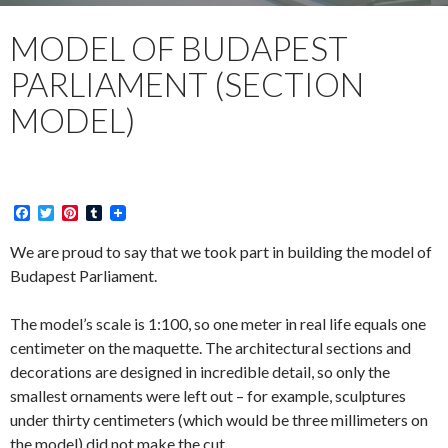
MODEL OF BUDAPEST
PARLIAMENT (SECTION
MODEL)
F
T
P
T
a
w
i
u
c
i
n
m
We are proud to say that we took part in building the model of
e
t
t
b
Budapest Parliament.
b
t
e
l
o
e
r
r
o
r
e
The model’s scale is 1:100, so one meter in real life equals one
k
s
t
centimeter on the maquette. The architectural sections and
decorations are designed in incredible detail, so only the
smallest ornaments were left out – for example, sculptures
under thirty centimeters (which would be three millimeters on
the model) did not make the cut.