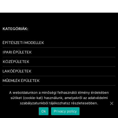
navigációja
KATEGÓRIÁK:
ÉPÍTÉSZETI MODELLEK
IPARI ÉPÜLETEK
KÖZÉPÜLETEK
LAKÓÉPÜLETEK
MŰEMLÉK ÉPÜLETEK
PÁLYÁZATI MODELLEK
A weboldalunkon a minőségi felhasználói élmény érdekében
sütiket (cookie-kat) használunk, amelyekről az adatvédelmi
szabályzatunkból tájékozhatsz részletesebben.
Ok
Privacy policy
ADATKEZELÉS
Proudly powered by Modellab